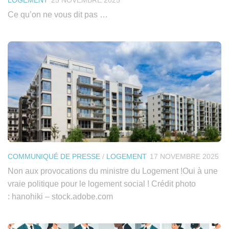
Ce qu’on ne vous dit pas …
COMMUNIQUÉ DE PRESSE
/
LOGEMENT
17 NOVEMBRE 2025
Non aux provocations du ministre du Logement !Oui à une
vraie politique pour le logement social ! Crédit photo
: hanohiki – stock.adobe.com