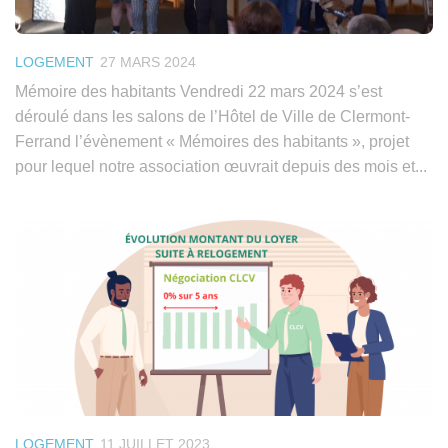
LOGEMENT
27 MARS 2024
Mémoire des habitants Vendredi 22 mars 2024 s’est
déroulé dans les salons de l’Hôtel de Ville de Clermont-
Ferrand l’évènement « Mémoires des habitants », projet
pour lequel notre association œuvrait depuis des mois et...
LOGEMENT
11 JUILLET 2023