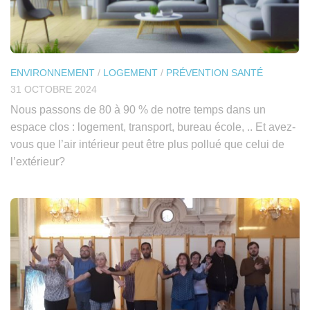
ENVIRONNEMENT
/
LOGEMENT
/
PRÉVENTION SANTÉ
31 OCTOBRE 2024
Nous passons de 80 à 90 % de notre temps dans un
espace clos : logement, transport, bureau école, .. Et avez-
vous que l’air intérieur peut être plus pollué que celui de
l’extérieur?