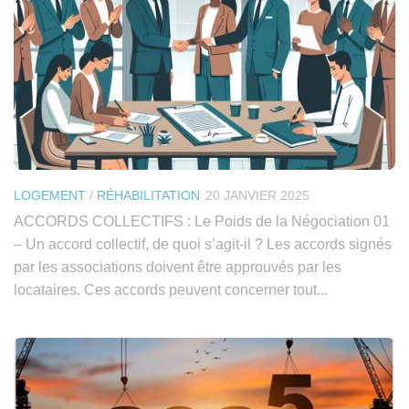
LOGEMENT
/
RÉHABILITATION
20 JANVIER 2025
ACCORDS COLLECTIFS : Le Poids de la Négociation 01
– Un accord collectif, de quoi s’agit-il ? Les accords signés
par les associations doivent être approuvés par les
locataires. Ces accords peuvent concerner tout...